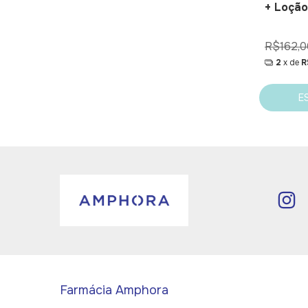
+ Loção
R$162,0
2
x de
R
E
Farmácia Amphora