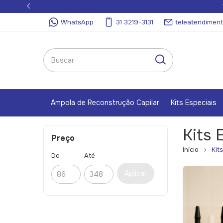
WhatsApp
31 3219-3131
teleatendimen
Ampola de Reconstrução Capilar
Kits Especiais
Kits 
Preço
Início
Kit
De
Até
Aplicar