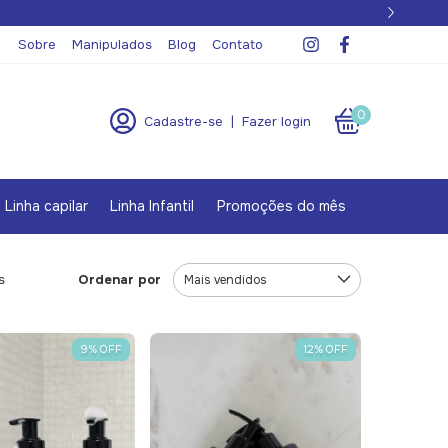
l
Sobre
Manipulados
Blog
Contato
0
Cadastre-se
|
Fazer login
Linha capilar
Linha Infantil
Promoções do mês
Ordenar por
s
9
%
OFF
12
%
OFF