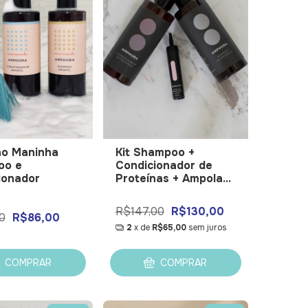
no Maninha
Kit Shampoo +
oo e
Condicionador de
ionador
Proteínas + Ampola
de Reconstrução
R$147,00
R$130,00
0
R$86,00
2
x de
R$65,00
sem juros
COMPRAR
COMPRAR