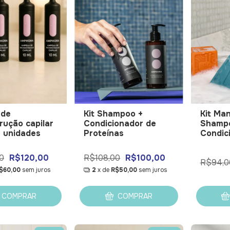
 de
Kit Shampoo +
Kit Ma
rução capilar
Condicionador de
Shamp
4 unidades
Proteínas
Condic
0
R$120,00
R$108,00
R$100,00
R$94,0
$60,00
sem juros
2
x de
R$50,00
sem juros
COMPRAR
COMPRAR