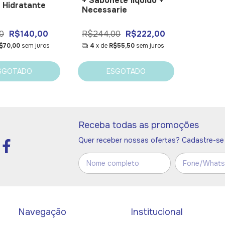
+ Sabonete líquido +
 Hidratante
Necessarie
0
R$140,00
R$244,00
R$222,00
$70,00
sem juros
4
x de
R$55,50
sem juros
SGOTADO
ESGOTADO
Receba todas as promoções
Quer receber nossas ofertas? Cadastre-se 
Navegação
Institucional