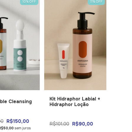
10
%
OFF
11
%
OFF
Kit Hidraphor Labial +
ble Cleansing
Hidraphor Loção
00
R$150,00
R$101,00
R$90,00
R$50,00
sem juros