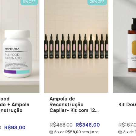
8
%
OFF
26
%
OFF
 Food
Ampola de
do + Ampola
Reconstrução
Kit Dou
onstrução
Capilar- Kit com 12
unidades
R$468,00
R$348,00
R$167,
0
R$93,00
6
x de
R$58,00
sem juros
3
x de