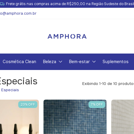
Frete grátis nas compras acima de R$250,00 na Região Sudeste do Brasi
to@amphora.com.br
Cosmética Clean
Beleza
Bem-estar
Suplementos
Especiais
Exibindo 1-10 de 10 produto
s Especiais
23
%
OFF
7
%
OFF