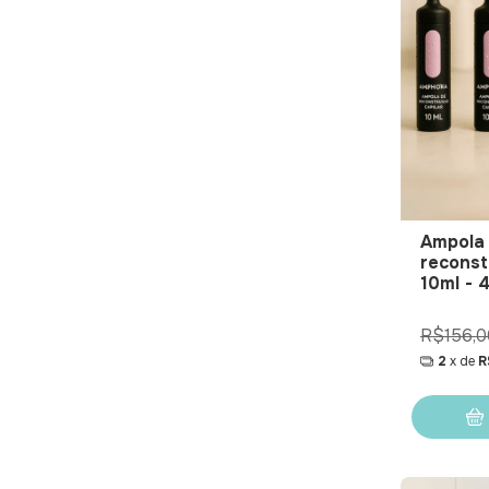
Ampola
reconst
10ml - 
R$156,0
2
x de
R