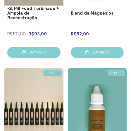
Kit Pill Food Turbinado +
Ampola de
Blend de Magnésios
Reconstrução
R$101,00
R$93,00
R$52,00
COMPRAR
COMPRAR
26
%
OFF
17
%
OFF